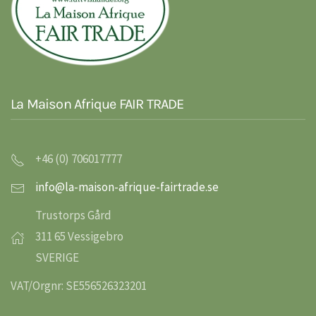
La Maison Afrique FAIR TRADE
+46 (0) 706017777
info@la-maison-afrique-fairtrade.se
Trustorps Gård
311 65 Vessigebro
SVERIGE
VAT/Orgnr: SE556526323201