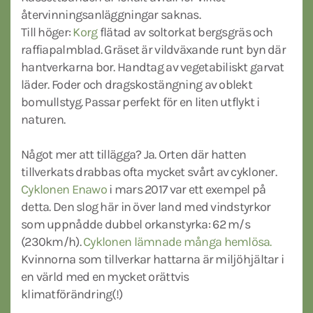
återvinningsanläggningar saknas.
Till höger:
Korg
flätad av soltorkat bergsgräs och
raffiapalmblad. Gräset är vildväxande runt byn där
hantverkarna bor. Handtag av vegetabiliskt garvat
läder. Foder och dragskostängning av oblekt
bomullstyg. Passar perfekt för en liten utflykt i
naturen.
Något mer att tillägga? Ja. Orten där hatten
tillverkats drabbas ofta mycket svårt av cykloner.
Cyklonen Enawo
i mars 2017 var ett exempel på
detta. Den slog här in över land med vindstyrkor
som uppnådde dubbel orkanstyrka: 62 m/s
(230km/h).
Cyklonen lämnade många hemlösa.
Kvinnorna som tillverkar hattarna är miljöhjältar i
en värld med en mycket orättvis
klimatförändring(!)