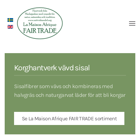
Korghantverk vävd sisal
Sisalfibrer som vävs och kombineras med
halvgräs och naturgarvat läder för att bli korgar
Se La Maison Afrique FAIR TRADE sortiment