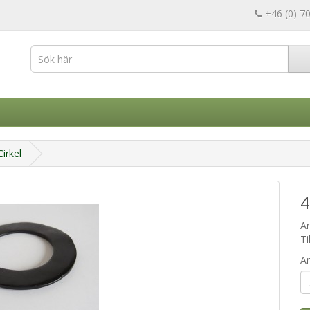
+46 (0) 7
irkel
4
A
Ti
An