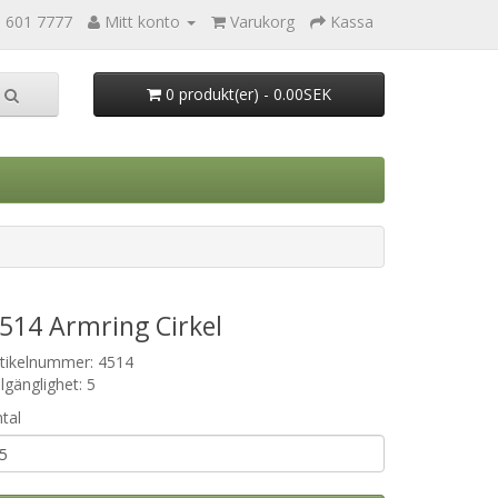
0 601 7777
Mitt konto
Varukorg
Kassa
0 produkt(er) - 0.00SEK
514 Armring Cirkel
rtikelnummer: 4514
llgänglighet: 5
tal