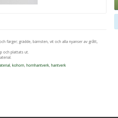
h färger; grädde, bärnsten, vit och alla nyanser av grått,
 och plattats ut.
terial.
terial
,
kohorn
,
hornhantverk
,
hantverk