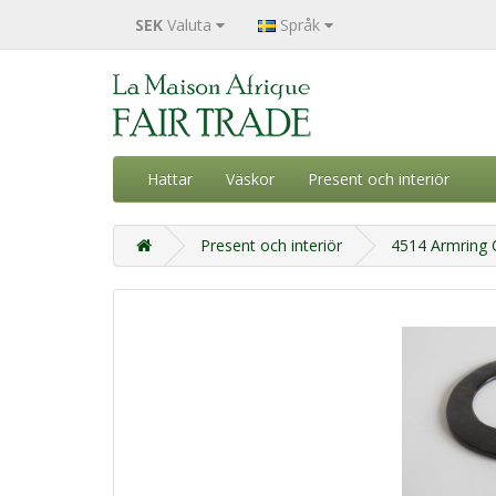
SEK
Valuta
Språk
Hattar
Väskor
Present och interiör
Present och interiör
4514 Armring C