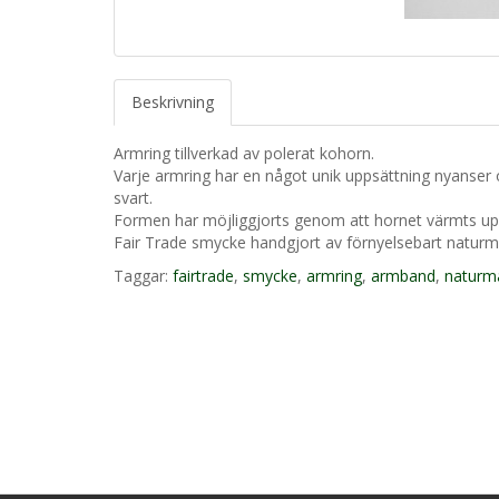
Beskrivning
Armring tillverkad av polerat kohorn.
Varje armring har en något unik uppsättning nyanser oc
svart.
Formen har möjliggjorts genom att hornet värmts upp
Fair Trade smycke handgjort av förnyelsebart naturma
Taggar:
fairtrade
,
smycke
,
armring
,
armband
,
naturma