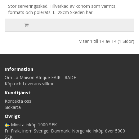
Stor serveringssked. Tillverkad av kohorn som värmts,
formats och polerats. L=28cm Skeden har ..
Visar 1 till 14 av 14 (1 Sidor)
Information
Om La Maison Afrique FAIR TRADE
Köp och Leverans villkor
Kundtjänst
Kontakta oss
Sidkarta
Övrigt
Minsta inköp 1000 SEK
Fri Frakt inom Sverige, Danmark, Norge vid inköp över 5000
SEK.