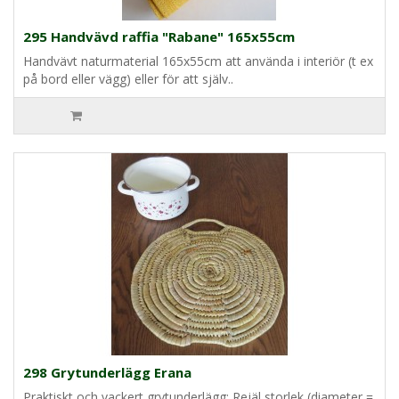
295 Handvävd raffia "Rabane" 165x55cm
Handvävt naturmaterial 165x55cm att använda i interiör (t ex
på bord eller vägg) eller för att själv..
298 Grytunderlägg Erana
Praktiskt och vackert grytunderlägg: Rejäl storlek (diameter =