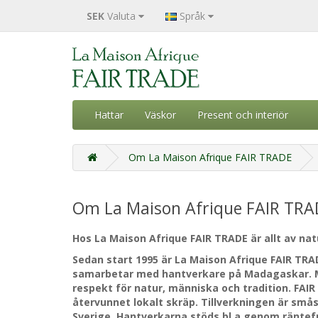
SEK
Valuta
Språk
Hattar
Väskor
Present och interiör
Om La Maison Afrique FAIR TRADE
Om La Maison Afrique FAIR TRA
Hos La Maison Afrique FAIR TRADE är allt av natu
Sedan
start 1995 är La Maison Afrique FAIR TRA
samarbetar med hantverkare på Madagaskar. M
respekt för natur, människa och tradition. FAIR
återvunnet lokalt skräp. Tillverkningen är smås
Sverige. Hantverkarna stöds bl a genom räntef