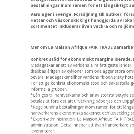
beställningar inom ramen för ett långsiktigt 
Varulager i Sverige. Försäljning till butiker, fö
Hattar och väskor skickligt handgjorda av loka
Sortimentet inkluderar även vackra och miljöme
Mer om La Maison Afrique FAIR TRADE samarbe
Konkret stöd för ekonomiskt marginaliserade.
Madagaskar är ett av världens allra fattigaste länder
drabbas årligen av cykloner som ödelägger stora områd
bevara. Madagaskar tillhör världens "biodiversity hots
För att ge konkret ekonomiskt stöd och säkerställa 
informella grupper.
*Lån ges till hantverkarna och är av största betydelse
betalas ut före det att tillverkning påbörjas och uppgår 
*Regelbundna beställningar inom ramen för ett långsi
hantverkarens ekonomiska säkerhet och utveckling s
*Export-administration: La Maison Afrique FAIR TRAD
administration. Detta innebär att även hantverkare so
leverantörer.