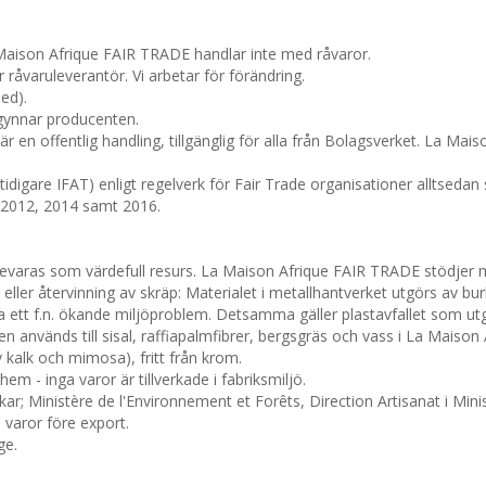
Maison Afrique FAIR TRADE handlar inte med råvaror.
råvaruleverantör. Vi arbetar för förändring.
ed).
gynnar producenten.
en offentlig handling, tillgänglig för alla från Bolagsverket. La Mais
(tidigare IFAT) enligt regelverk för Fair Trade organisationer alltseda
 2012, 2014 samt 2016.
bevaras som värdefull resurs. La Maison Afrique FAIR TRADE stödjer 
al eller återvinning av skräp: Materialet i metallhantverket utgörs av b
 ett f.n. ökande miljöproblem. Detsamma gäller plastavfallet som utgör
används till sisal, raffiapalmfibrer, bergsgräs och vass i La Maison
v kalk och mimosa), fritt från krom.
m - inga varor är tillverkade i fabriksmiljö.
; Ministère de l'Environnement et Forêts, Direction Artisanat i Minis
varor före export.
ge.