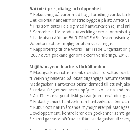
Rättvist pris, dialog och öppenhet
* Fokusering på varor med högt förädlingsvärde. La 
Det kolonial handelsmönstret byggde på att Afrika var 
* Pris som sätts i dialog med hantverkaren (ej mellanl
* Samarbete för produktutveckling som ekonomiskt 
* La Maison Afrique FAIR TRADE ABs årsredovisning är 
Volontärinsatser möjliggör återinvesteringar.
* Rapportering till the World Fair Trade Organization 
(2007 även godkänd genom extern verifiering), 2010,
Miljöhänsyn och arbetsförhållanden
* Madagaskars natur är unik och skall förvaltas och 
tillverkning baserad på lokalt tillgängliga naturmateri
Madagaskar. Hantverket bidrar därmed till att avhjälpa
* Endast färgämnen som uppfyller Öko-Tex standarden 
* Allt läder är vegetabiliskt garvat (med användning a
* Endast genuint hantverk från hantverksateljéer och he
* Kultur och naturvårdande myndigheter på Madagaskar
Developpement, kontrollerar och godkänner samtliga 
* Samtliga varor båtfraktas från Madagaskar till Sveri