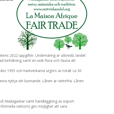
ankens 2022 uppgifter. Undernäring är utbredd, landet
dad befolkning samt en unik flora och fauna att
des 1995 och hantverkarna utgörs av totalt ca 30
kunna nyttja sitt kunnande. Lånen är räntefria. Lånen
a på Madagaskar samt handläggning av export-
nformella sektorn) ges möjlighet att vara