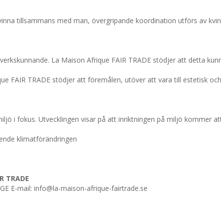
kvinna tillsammans med man, övergripande koordination utförs av kvin
ntverkskunnande. La Maison Afrique FAIR TRADE stödjer att detta kunn
e FAIR TRADE stödjer att föremålen, utöver att vara till estetisk och 
jö i fokus. Utvecklingen visar på att inriktningen på miljö kommer att
gående klimatförändringen
IR TRADE
E E-mail: info@la-maison-afrique-fairtrade.se