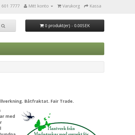
0 601 7777
Mitt konto
Varukorg
Kassa
0 produkt(er) - 0.00SEK
llverkning. Båtfraktat. Fair Trade.
h
kar med
r
l
lbundna