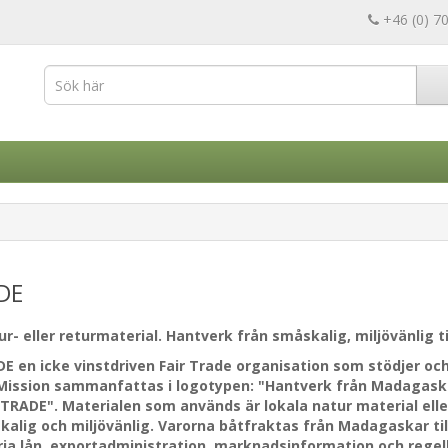
+46 (0) 7
DE
r- eller returmaterial. Hantverk från småskalig, miljövänlig ti
DE en icke vinstdriven Fair Trade organisation som stödjer oc
ission sammanfattas i logotypen: "Hantverk från Madagas
 TRADE". Materialen som används är lokala natur material elle
kalig och miljövänlig. Varorna båtfraktas från Madagaskar til
ria lån, exportadministration, marknadsinformation och rege