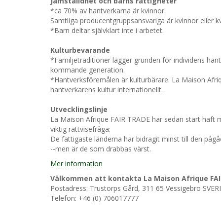
Jämställdhet och barns rättigheter
*ca 70% av hantverkarna är kvinnor.
Samtliga producentgruppsansvariga är kvinnor eller 
*Barn deltar självklart inte i arbetet.
Kulturbevarande
*Familjetraditioner lägger grunden för individens ha
kommande generation.
*Hantverksföremålen är kulturbärare. La Maison Afriqu
hantverkarens kultur internationellt.
Utvecklingslinje
La Maison Afrique FAIR TRADE har sedan start haft mil
viktig rättvisefråga:
De fattigaste länderna har bidragit minst till den på
--men är de som drabbas värst.
Mer information
Välkommen att kontakta La Maison Afrique FA
Postadress: Trustorps Gård, 311 65 Vessigebro SVERIG
Telefon: +46 (0) 706017777