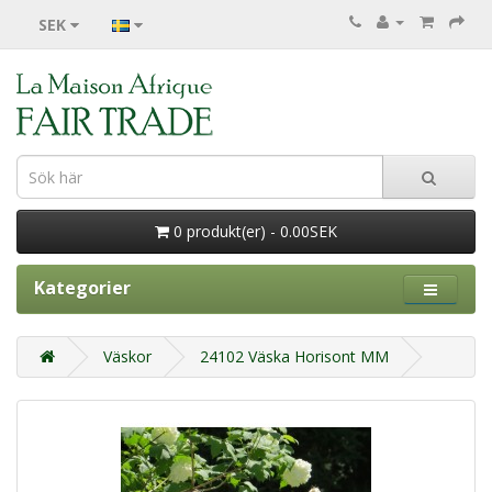
SEK
0 produkt(er) - 0.00SEK
Kategorier
Väskor
24102 Väska Horisont MM