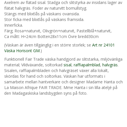
Axelrem av flätad sisal. Stadga och slitstyrka av insidans lager av
flätat halvgräs. Foder av naturvitt bomullstyg.
Stängs med blixtlås på väskans ovansida.
Stor ficka med blixtlås på väskans framsida.
Innerficka.
Färg; Rosa+naturvit, Olivgrön+naturvit, Pastellblå+naturvit,
Ca mått: H=24cm Botten28x11cm Övre bredd30cm
(Väskan är även tillgänglig i en större storlek; se
Art nr 24101
Väska Horisont GM
.)
Funktionell Fair Trade väska handgjord av slitstarka, miljövänliga
material; Vildväxande, soltorkad
sisal
,
raffiapalmblad
,
halvgräs
.
Sisalen, raffiapalmbladen och halvgräset växer alla lokalt,
skördas för hand och soltorkas. Väskan har utformats i
samarbete mellan hantverkare och designer Madame Hanta och
La Maison Afrique FAIR TRADE. Mme Hanta i sin lilla ateljé på
den Madagaskiska landsbygden syns på foto.