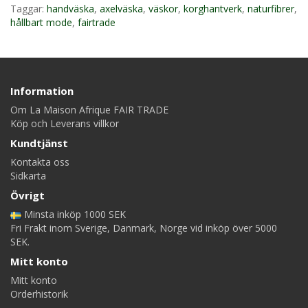
Taggar:
handväska
,
axelväska
,
väskor
,
korghantverk
,
naturfibrer
,
hållbart mode
,
fairtrade
Information
Om La Maison Afrique FAIR TRADE
Köp och Leverans villkor
Kundtjänst
Kontakta oss
Sidkarta
Övrigt
Minsta inköp 1000 SEK
Fri Frakt inom Sverige, Danmark, Norge vid inköp över 5000
SEK.
Mitt konto
Mitt konto
Orderhistorik