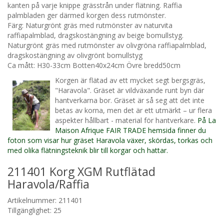
kanten på varje knippe grässtrån under flätning. Raffia
palmbladen ger därmed korgen dess rutmönster.
Färg: Naturgrönt gräs med rutmönster av naturvita
raffiapalmblad, dragskostängning av beige bomullstyg.
Naturgrönt gräs med rutmönster av olivgröna raffiapalmblad,
dragskostängning av olivgrönt bomullstyg
Ca mått: H30-33cm Botten40x24cm Övre bredd50cm
Korgen är flätad av ett mycket segt bergsgräs,
"Haravola". Gräset är vildväxande runt byn där
hantverkarna bor. Gräset är så seg att det inte
betas av korna, men det är ett utmärkt – ur flera
aspekter hållbart - material för hantverkare.
På La
Maison Afrique FAIR TRADE hemsida finner du
foton som visar hur gräset Haravola växer, skördas, torkas och
med olika flätningsteknik blir till korgar och hattar.
211401 Korg XGM Rutflätad
Haravola/Raffia
Artikelnummer: 211401
Tillgänglighet: 25