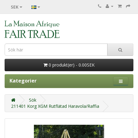
SEK
0 produkt(er) - 0.00SEK
Kategorier
Sök
211401 Korg XGM Rutflätad Haravola/Raffia