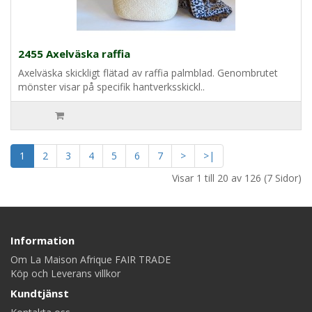
2455 Axelväska raffia
Axelväska skickligt flätad av raffia palmblad. Genombrutet
mönster visar på specifik hantverksskickl..
1
2
3
4
5
6
7
>
>|
Visar 1 till 20 av 126 (7 Sidor)
Information
Om La Maison Afrique FAIR TRADE
Köp och Leverans villkor
Kundtjänst