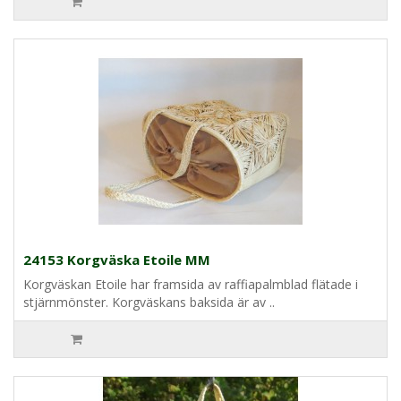
24153 Korgväska Etoile MM
Korgväskan Etoile har framsida av raffiapalmblad flätade i
stjärnmönster. Korgväskans baksida är av ..