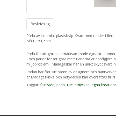
Beskrivning
Pärla av insamlat plastskräp. Svart med ränder i flera
Mått: L=1,5cm
Pärla för att göra uppmärksammade egna kreationer
- och pärlor för att göra mer: Pärlorna är handgjord av 
miljöproblem. Madagaskar har en unikt skyddsvärd n
Pärlan har fått sitt namn av designern och hantve
är Madagaskiska och betydelsen kan översättas till ”Fö
Taggar:
fairtrade
,
pärla
,
DIY
,
smycken
,
egna kreation