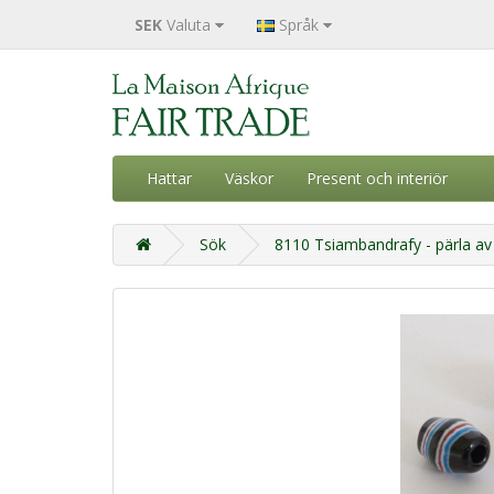
SEK
Valuta
Språk
Hattar
Väskor
Present och interiör
Sök
8110 Tsiambandrafy - pärla av 