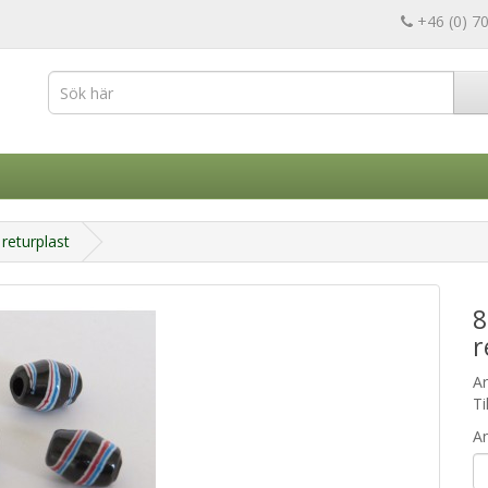
+46 (0) 7
returplast
8
r
A
Ti
An