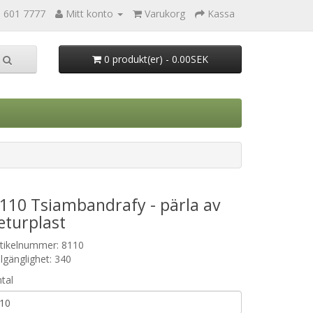
0 601 7777
Mitt konto
Varukorg
Kassa
0 produkt(er) - 0.00SEK
110 Tsiambandrafy - pärla av
eturplast
rtikelnummer: 8110
llgänglighet: 340
tal