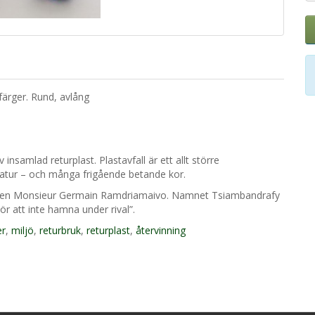
 färger. Rund, avlång
insamlad returplast. Plastavfall är ett allt större
atur – och många frigående betande kor.
rkaren Monsieur Germain Ramdriamaivo. Namnet Tsiambandrafy
r att inte hamna under rival”.
er
,
miljö
,
returbruk
,
returplast
,
återvinning