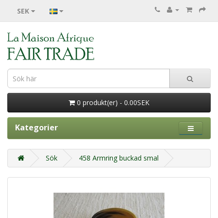
SEK
0 produkt(er) - 0.00SEK
Kategorier
Sök
458 Armring buckad smal