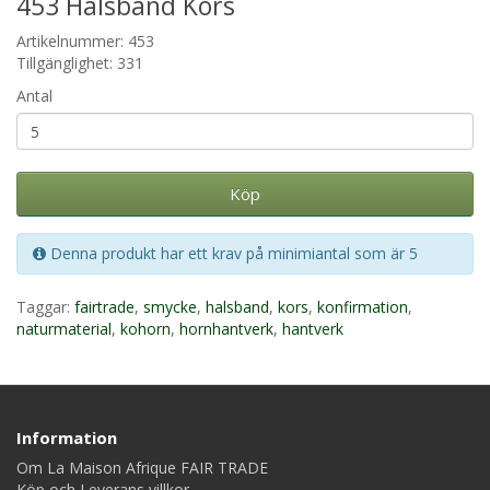
453 Halsband Kors
Artikelnummer: 453
Tillgänglighet: 331
Antal
Köp
Denna produkt har ett krav på minimiantal som är 5
Taggar:
fairtrade
,
smycke
,
halsband
,
kors
,
konfirmation
,
naturmaterial
,
kohorn
,
hornhantverk
,
hantverk
Information
Om La Maison Afrique FAIR TRADE
Köp och Leverans villkor