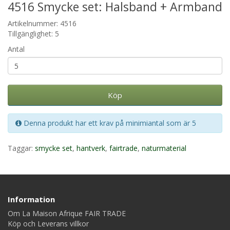
4516 Smycke set: Halsband + Armband
Artikelnummer: 4516
Tillgänglighet: 5
Antal
Köp
Denna produkt har ett krav på minimiantal som är 5
Taggar:
smycke set
,
hantverk
,
fairtrade
,
naturmaterial
Information
Om La Maison Afrique FAIR TRADE
Köp och Leverans villkor