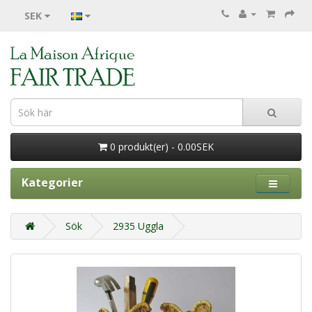
SEK
0 produkt(er) - 0.00SEK
Kategorier
Sök
2935 Uggla